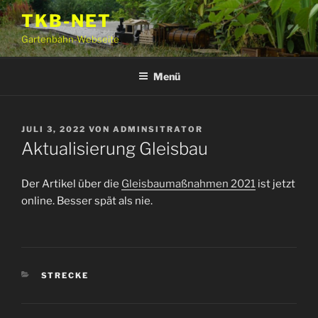
Zum
TKB-NET
Inhalt
Gartenbahn-Webseite
springen
Menü
VERÖFFENTLICHT
JULI 3, 2022
VON
ADMINSITRATOR
AM
Aktualisierung Gleisbau
Der Artikel über die
Gleisbaumaßnahmen 2021
ist jetzt
online. Besser spät als nie.
KATEGORIEN
STRECKE