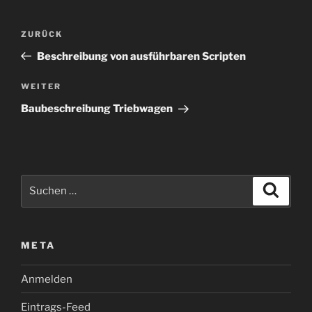
Beitragsnavigation
Vorheriger
ZURÜCK
Beitrag
Beschreibung von ausführbaren Scripten
Nächster
WEITER
Beitrag
Baubeschreibung Triebwagen
Suchen
Suche
nach:
META
Anmelden
Eintrags-Feed