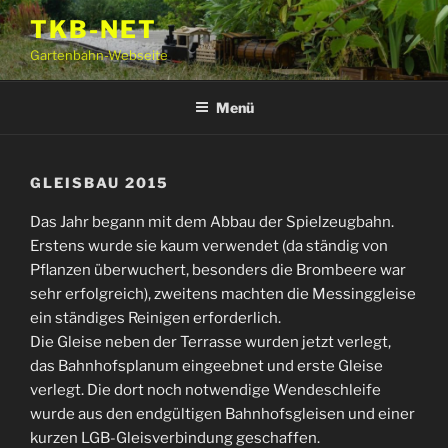
Zum
TKB-NET
Inhalt
Gartenbahn-Webseite
springen
Menü
GLEISBAU 2015
Das Jahr begann mit dem Abbau der Spielzeugbahn.
Erstens wurde sie kaum verwendet (da ständig von
Pflanzen überwuchert, besonders die Brombeere war
sehr erfolgreich), zweitens machten die Messinggleise
ein ständiges Reinigen erforderlich.
Die Gleise neben der Terrasse wurden jetzt verlegt,
das Bahnhofsplanum eingeebnet und erste Gleise
verlegt. Die dort noch notwendige Wendeschleife
wurde aus den endgültigen Bahnhofsgleisen und einer
kurzen LGB-Gleisverbindung geschaffen.