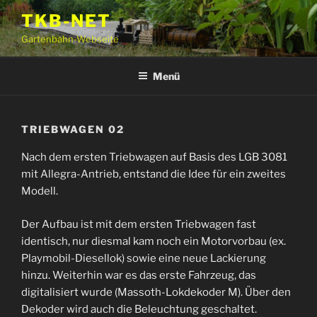
Zum
TKB-NET
Inhalt
Gartenbahn-Webseite
springen
Menü
TRIEBWAGEN 02
Nach dem ersten Triebwagen auf Basis des LGB 3081
mit Allegra-Antrieb, entstand die Idee für ein zweites
Modell.
Der Aufbau ist mit dem ersten Triebwagen fast
identisch, nur diesmal kam noch ein Motorvorbau (ex.
Playmobil-Diesellok) sowie eine neue Lackierung
hinzu. Weiterhin war es das erste Fahrzeug, das
digitalisiert wurde (Massoth-Lokdekoder M). Über den
Dekoder wird auch die Beleuchtung geschaltet.