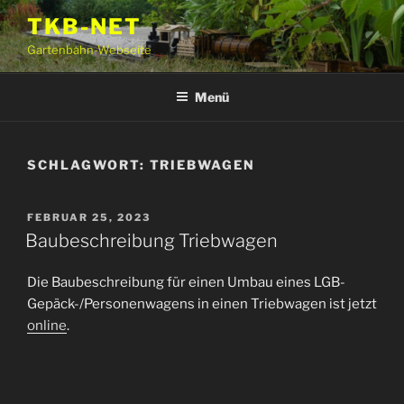
Zum
TKB-NET
Inhalt
Gartenbahn-Webseite
springen
Menü
SCHLAGWORT:
TRIEBWAGEN
VERÖFFENTLICHT
FEBRUAR 25, 2023
AM
Baubeschreibung Triebwagen
Die Baubeschreibung für einen Umbau eines LGB-
Gepäck-/Personenwagens in einen Triebwagen ist jetzt
online
.