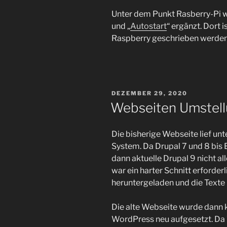
Unter dem Punkt Rasberry-Pi w
und „
Autostart
“ ergänzt. Dort 
Raspberry geschrieben werden 
VERÖFFENTLICHT
DEZEMBER 29, 2020
AM
Webseiten Umstel
Die bisherige Webseite lief u
System. Da Drupal 7 und 8 bis
dann aktuelle Drupal 9 nicht a
war ein harter Schnitt erforde
heruntergeladen und die Texte 
Die alte Webseite wurde dann
WordPress neu aufgesetzt. Da