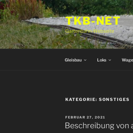
Zum
Inhalt
TKB-NET
springen
Gartenbahn-Webseite
Gleisbau
Loks
Wage
KATEGORIE:
SONSTIGES
VERÖFFENTLICHT
FEBRUAR 27, 2021
AM
Beschreibung von 