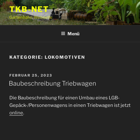
Zum
TKB-NET
Inhalt
Gartenbahn-Webseite
springen
Menü
KATEGORIE:
LOKOMOTIVEN
VERÖFFENTLICHT
FEBRUAR 25, 2023
AM
Baubeschreibung Triebwagen
Die Baubeschreibung für einen Umbau eines LGB-
Gepäck-/Personenwagens in einen Triebwagen ist jetzt
online
.